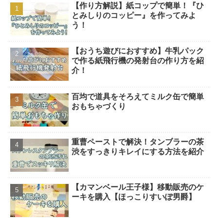
【作り方解説】紙コップで簡単！『ひ
とみしりのコッピー』を作ってみよ
う！
【おうち遊びにおすすめ】牛乳パック
で作る紙飛行機の発射台の作り方を紹
介！
百均で道具をそろえてミルク缶で簡単
おもちゃづくり
重曹ペーストで解決！タンブラーの茶
渋をすっきりキレイにする方法を紹介
【カマンベール王子様】移動販売のケ
ーキを購入【ほっこりすいぽ男爵】