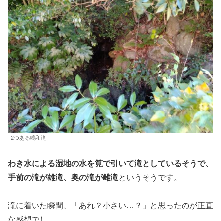
2つある鳴和滝
わき水による湿地の水を筧で引いて滝としているそうで、
手前の滝が雄滝、奥の滝が雌滝
というそうです。
滝に着いた瞬間、「あれ？小さい…？」と思ったのが正直
な感想でし