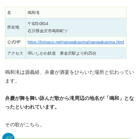
名
鳴和滝
〒920-0814
所在地
石川県金沢市鳴和町ツ
公式HP
https://kimassi.net/naruwakasima/naruwakasima.html
アクセス
IRいしかわ鉄道 東金沢駅より約25分
鳴和滝は源義経、弁慶が酒宴をひらいた場所と伝わってい
ます。
弁慶が舞を舞い詠んだ歌から滝周辺の地名が「鳴和」とな
ったといわれています。
その歌がこちら。