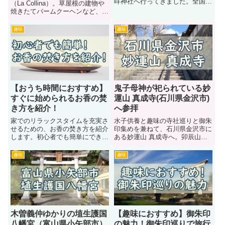
咩神社へ行ってきました。全国に
（La Collina）。草屋根の建物や
約3,000社ある白山神社の総本宮
焼きたてバームクーヘンなど、ま
の紹介です。
るでジブリのような空間が広がる
人気スポットです。実際に子連れ
趣味
趣味
で行って感じた魅力を紹介しま
す。
【おうち時間におすすめ】
鬼子母神が祀られている妙
すぐに始められるお香の焚
運山 真成寺(石川県金沢市)
き方を紹介！
へ参拝
家でのリラックスタイムを充実さ
水子供養と趣味の寺社巡りと御朱
せるための、お香の焚き方を紹介
印集めを兼ねて、石川県金沢市に
します。初心者でも簡単にできる
ある妙運山 真成寺へ。卯辰山山
方法や必要な道具、効果的な焚き
麓寺院群にあるお寺です。
場所について詳しく解説します。
趣味
趣味
心地よい香りで癒しの空間を作り
ましょう。
木曽義仲ゆかりの埴生護国
【趣味におすすめ】御朱印
八幡宮（富山県小矢部市）
の魅力！御朱印巡りで旅行