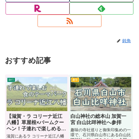
鈍角
おすすめ記事
旅行
趣味
【滋賀・ラ コリーナ近江
白山神社の総本山 加賀一
八幡】草屋根×バームクー
宮 白山比咩神社へ参拝
ヘン！子連れで楽しめる食
趣味の寺社巡りと御朱印集めの一
のテーマパーク
環で、石川県白山市にある白山比
滋賀にあるラ コリーナ近江八幡