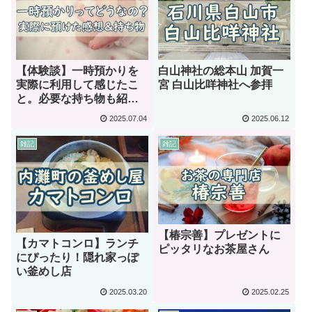
【体験談】一時預かりを
白山神社の総本山 加賀一
実際に利用して感じたこ
宮 白山比咩神社へ参拝
と。必要な持ち物も紹
介！
2025.07.04
2025.06.12
雑記
雑記
【椿宗善】プレゼントに
【カマトコンロ】ランチ
ピッタリなお茶屋さん
にぴったり！隠れ家っぽ
い釜めし店
2025.03.20
2025.02.25