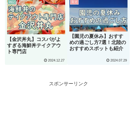
雑記
育児
【園児の夏休み】おすす
【金沢丼丸】コスパがよ
めの過ごし方7選！北陸の
すぎる海鮮丼テイクアウ
おすすめスポットも紹介
ト専門店
2024.12.27
2024.07.29
スポンサーリンク