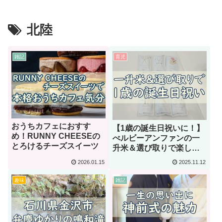
北陸
雑記
育児
おうちカフェにおすす
【1歳の誕生日祝いに！】
め！RUNNY CHEESEの
べルビーアンファンの一
とろけるチーズスイーツ
升米＆選び取りで楽しく
お祝い
2026.01.15
2025.11.12
趣味
雑記