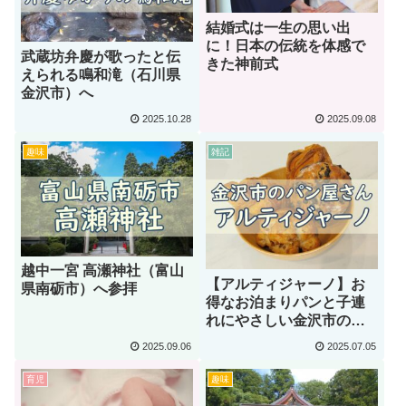
結婚式は一生の思い出
に！日本の伝統を体感で
武蔵坊弁慶が歌ったと伝
きた神前式
えられる鳴和滝（石川県
金沢市）へ
2025.10.28
2025.09.08
趣味
雑記
越中一宮 高瀬神社（富山
【アルティジャーノ】お
県南砺市）へ参拝
得なお泊まりパンと子連
れにやさしい金沢市のパ
ン屋さん
2025.09.06
2025.07.05
育児
趣味