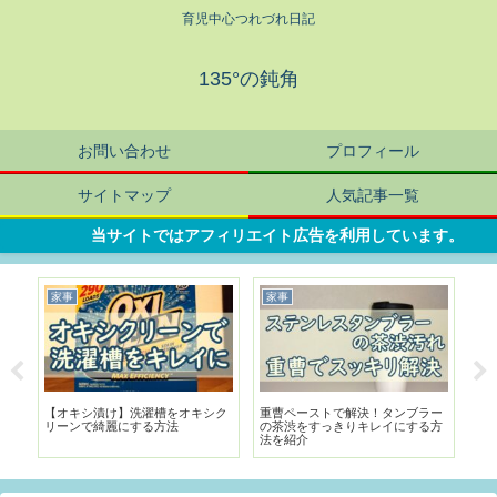
育児中心つれづれ日記
135°の鈍角
お問い合わせ
プロフィール
サイトマップ
人気記事一覧
当サイトではアフィリエイト広告を利用しています。
暮らし
旅行
ンブラー
鉢植えにコバエが大量発生！お酢
【滋賀・ラ コリーナ近江八幡】草
にする方
トラップで簡単退治＆予防する方
屋根×バームクーヘン！子連れで
法
楽しめる食のテーマパーク