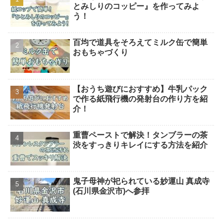
とみしりのコッピー』を作ってみよ
う！
百均で道具をそろえてミルク缶で簡単
おもちゃづくり
【おうち遊びにおすすめ】牛乳パック
で作る紙飛行機の発射台の作り方を紹
介！
重曹ペーストで解決！タンブラーの茶
渋をすっきりキレイにする方法を紹介
鬼子母神が祀られている妙運山 真成寺
(石川県金沢市)へ参拝