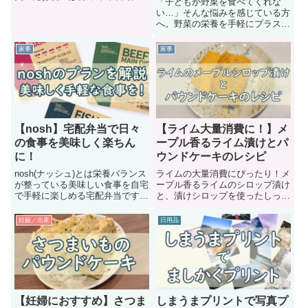
「子どもが野菜を食べてくれな
い…」そんな悩みを感じている方
へ。野菜の栄養を手軽にプラスで
きる「サラダまんま」の特徴や魅
力を、子育て中の目線で紹介しま
家事
家事
す。
【nosh】宅配弁当で日々
【ライム大量消費に！】メ
の食事を美味しく楽ちん
ープル香るライム漬けとパ
に！
ウンドケーキのレシピ
nosh(ナッシュ)とは栄養バランス
ライムの大量消費にぴったり！メ
が整っている美味しい食事を自宅
ープル香るライムのシロップ漬け
で手軽に楽しめる宅配弁当です。
と、漬けシロップを使ったしっと
メニューは豊富で好みのものを自
りパウンドケーキのレシピを紹
由に選べます。今回はそんな
介。三温糖の優しい甘さとメープ
妊娠／出産
日用品
noshの紹介です。
ルの香りが相性抜群です。
【妊婦におすすめ】さつま
しまうまプリントで写真プ