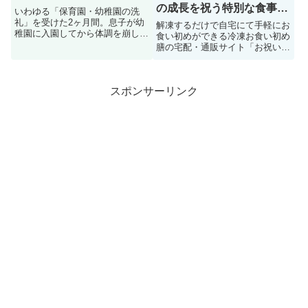
の成長を祝う特別な食事を
いわゆる「保育園・幼稚園の洗
自宅でも
礼」を受けた2ヶ月間。息子が幼
解凍するだけで自宅にて手軽にお
稚園に入園してから体調を崩した
食い初めができる冷凍お食い初め
期間の備忘録です。
膳の宅配・通販サイト「お祝い
膳.com」の紹介です。
スポンサーリンク