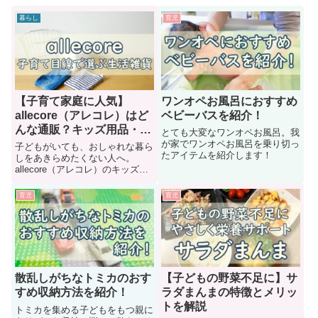
暮らし
育児
【子育て家庭に人気】
ワンオペお風呂におすすめ
allecore（アレコレ）はど
ベビーバスを紹介！
んな通販？キッズ用品・生
とても大変なワンオペお風呂。我
活雑貨を口コミ目線で紹介
が家でワンオペお風呂を乗り切っ
子どもがいても、おしゃれな暮ら
たアイテムを紹介します！
しをあきらめたくない人へ。
allecore（アレコレ）のキッズ用
品・生活雑貨を、子育て家庭目線
で紹介。ニトリ・IKEAとの違い
育児
育児
や、向いている人も分かります。
散乱しがちなトミカのおす
【子どもの野菜不足に】サ
すめ収納方法を紹介！
ラダまんまの特徴とメリッ
トを解説
トミカを集める子どもをもつ親に