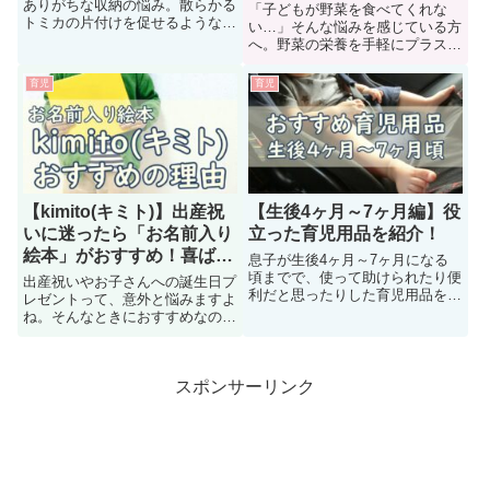
ありがちな収納の悩み。散らかる
「子どもが野菜を食べてくれな
トミカの片付けを促せるようなア
い…」そんな悩みを感じている方
イテムを紹介します。
へ。野菜の栄養を手軽にプラスで
きる「サラダまんま」の特徴や魅
力を、子育て中の目線で紹介しま
育児
育児
す。
【kimito(キミト)】出産祝
【生後4ヶ月～7ヶ月編】役
いに迷ったら「お名前入り
立った育児用品を紹介！
絵本」がおすすめ！喜ばれ
息子が生後4ヶ月～7ヶ月になる
る理由を紹介
頃までで、使って助けられたり便
出産祝いやお子さんへの誕生日プ
利だと思ったりした育児用品を紹
レゼントって、意外と悩みますよ
介します。出産準備や出産祝いの
ね。そんなときにおすすめなのが
参考になれば嬉しいです。
お名前入り絵本のギフト
「kimito(キミト)」です。おすす
めの理由とその魅力を紹介しま
スポンサーリンク
す。