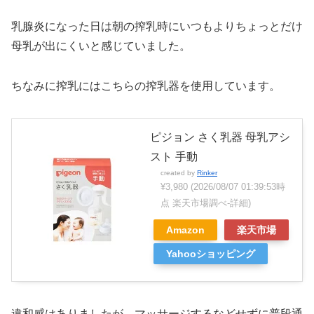
乳腺炎になった日は朝の搾乳時にいつもよりちょっとだけ
母乳が出にくいと感じていました。
ちなみに搾乳にはこちらの搾乳器を使用しています。
ピジョン さく乳器 母乳アシ
スト 手動
created by
Rinker
¥3,980
(2026/08/07 01:39:53時
点 楽天市場調べ-
詳細)
Amazon
楽天市場
Yahooショッピング
違和感はありましたが、マッサージするなどせずに普段通