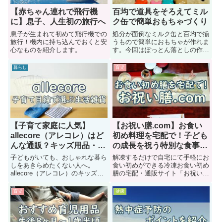
【赤ちゃん連れで飛行機
百均で道具をそろえてミル
に】息子、人生初の旅行へ
ク缶で簡単おもちゃづくり
息子が生まれて初めて飛行機での
処分が面倒なミルク缶と百均で揃
旅行！機内に持ち込んでおくと安
うもので簡単におもちゃが作れま
心なものを紹介します。
す。今回はぽっとん落としの作り
方を紹介します。
暮らし
育児
【子育て家庭に人気】
【お祝い膳.com】お食い
allecore（アレコレ）はど
初め料理を宅配で！子ども
んな通販？キッズ用品・生
の成長を祝う特別な食事を
活雑貨を口コミ目線で紹介
自宅でも
子どもがいても、おしゃれな暮ら
解凍するだけで自宅にて手軽にお
しをあきらめたくない人へ。
食い初めができる冷凍お食い初め
allecore（アレコレ）のキッズ用
膳の宅配・通販サイト「お祝い
品・生活雑貨を、子育て家庭目線
膳.com」の紹介です。
で紹介。ニトリ・IKEAとの違い
育児
健康
や、向いている人も分かります。