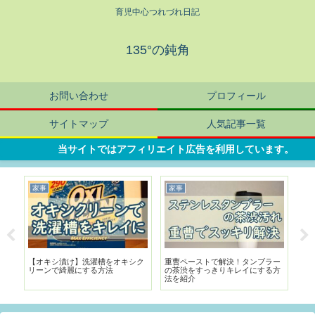
育児中心つれづれ日記
135°の鈍角
お問い合わせ
プロフィール
サイトマップ
人気記事一覧
当サイトではアフィリエイト広告を利用しています。
家事
家事
暮
が
【オキシ漬け】洗濯槽をオキシク
重曹ペーストで解決！タンブラー
鉢
リーンで綺麗にする方法
の茶渋をすっきりキレイにする方
ト
法を紹介
法