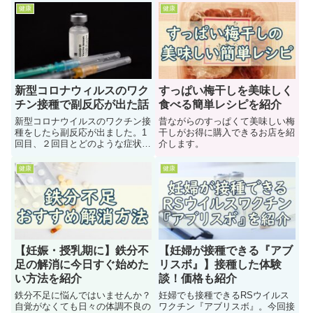
健康
健康
新型コロナウィルスのワク
すっぱい梅干しを美味しく
チン接種で副反応が出た話
食べる簡単レシピを紹介
新型コロナウイルスのワクチン接
昔ながらのすっぱくて美味しい梅
種をしたら副反応が出ました。1
干しがお得に購入できるお店を紹
回目、２回目とどのような症状だ
介します。
ったのか記録です。
健康
健康
【妊娠・授乳期に】鉄分不
【妊婦が接種できる『アブ
足の解消に今日すぐ始めた
リスボ』】接種した体験
い方法を紹介
談！価格も紹介
鉄分不足に悩んではいませんか？
妊婦でも接種できるRSウイルス
自覚がなくても日々の体調不良の
ワクチン『アブリスボ』。今回接