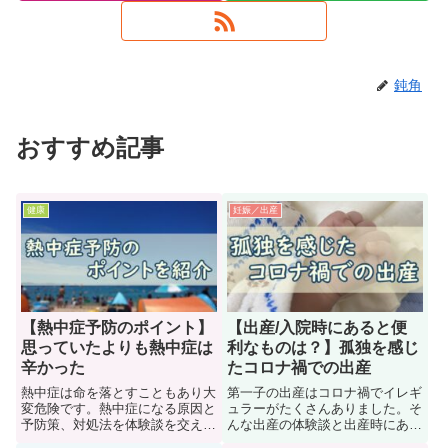
鈍角
おすすめ記事
健康
妊娠／出産
【熱中症予防のポイント】
【出産/入院時にあると便
思っていたよりも熱中症は
利なものは？】孤独を感じ
辛かった
たコロナ禍での出産
熱中症は命を落とすこともあり大
第一子の出産はコロナ禍でイレギ
変危険です。熱中症になる原因と
ュラーがたくさんありました。そ
予防策、対処法を体験談を交えて
んな出産の体験談と出産時にある
紹介します。
と便利なものの紹介です。