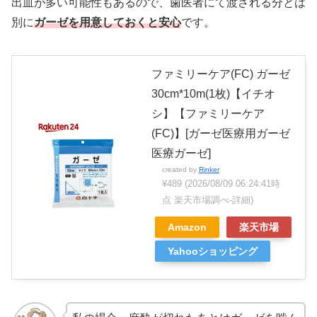
出血が多い可能性もあるので、歯医者にて渡される分とは
別に
ガーゼを用意しておくと安心
です。
ファミリーケア(FC) ガーゼ
30cm*10m(1枚)【イチオ
シ】【ファミリーケア
(FC)】[ガーゼ医療用ガーゼ
医療ガーゼ]
created by
Rinker
¥489
(2026/08/09 06:24:41時
点 楽天市場調べ-
詳細)
Amazon
楽天市場
Yahooショッピング