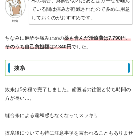
私の場合、麻酔が切れたあとはガーゼを噛ん
でいる間は痛みが軽減されたので多めに用意
しておくのがおすすめです。
鈍角
ちなみに麻酔や痛み止めの
薬も含んだ治療費は7,790円、
そのうち自己負担額は2,340円
でした。
抜糸
抜糸は5分程で完了しました。歯医者の往復と待ち時間の
方が長い…。
縫合糸による違和感もなくなってスッキリ！
抜糸後についても特に注意事項を言われることもありませ