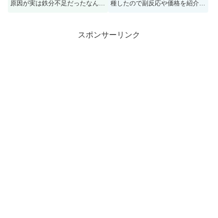
原因が実は鉄分不足だったなんて
種したので副反応や価格を紹介し
ことも。鉄分不足は食生活や生活
ます。
習慣の見直しで解消できるんで
す。今回は日常生活で簡単に取り
スポンサーリンク
入れられる鉄分不足解消法を紹介
します。