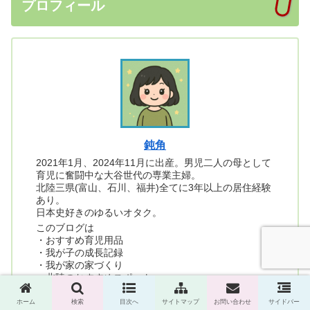
プロフィール
鈍角
2021年1月、2024年11月に出産。男児二人の母として
育児に奮闘中な大谷世代の専業主婦。
北陸三県(富山、石川、福井)全てに3年以上の居住経験
あり。
日本史好きのゆるいオタク。
このブログは
・おすすめ育児用品
・我が子の成長記録
・我が家の家づくり
・北陸のおすすめスポット
・いただいた御朱印の紹介
ホーム
検索
目次へ
サイトマップ
お問い合わせ
サイドバー
など育児を中心とした雑記ブログです。