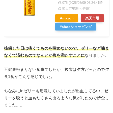
¥8,075
(2026/08/09 06:24:41時
点 楽天市場調べ-
詳細)
Amazon
楽天市場
Yahooショッピング
抜歯した日は痛くてものを噛めないので、ゼリーなど噛ま
なくて済むものでなんとか腹を満たすことに
なりました。
不健康極まりない食事でしたが、抜歯は夕方だったので夕
食1食がこんな感じでした。
ちなみにinゼリーも用意していましたが出血してる中、ゼ
リーを吸うと血もたくさん出るような気がしたので断念し
ました。。