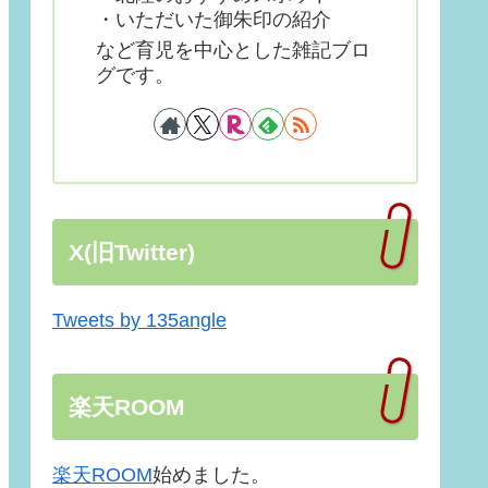
・いただいた御朱印の紹介
など育児を中心とした雑記ブロ
グです。
X(旧Twitter)
Tweets by 135angle
楽天ROOM
楽天ROOM
始めました。