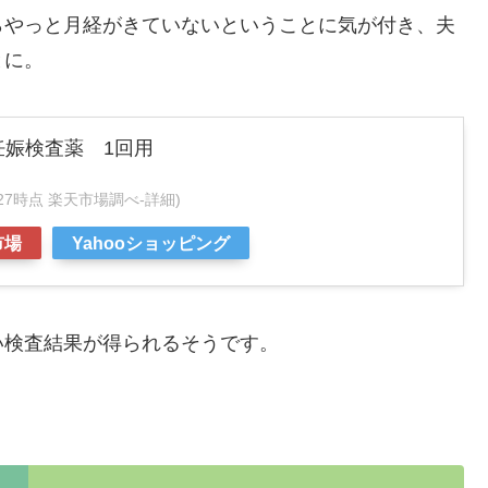
らやっと月経がきていないということに気が付き、夫
とに。
妊娠検査薬 1回用
:59:27時点 楽天市場調べ-
詳細)
市場
Yahooショッピング
い検査結果が得られるそうです。