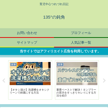
育児中心つれづれ日記
135°の鈍角
お問い合わせ
プロフィール
サイトマップ
人気記事一覧
当サイトではアフィリエイト広告を利用しています。
家事
家事
暮
が
【オキシ漬け】洗濯槽をオキシク
重曹ペーストで解決！タンブラー
鉢
リーンで綺麗にする方法
の茶渋をすっきりキレイにする方
ト
法を紹介
法